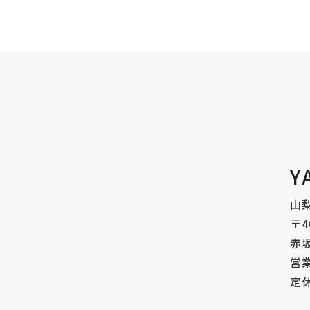
Y
山梨
〒4
赤
営業
定休